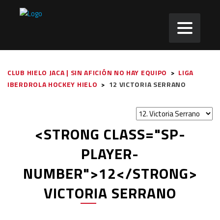
CLUB HIELO JACA | SIN AFICIÓN NO HAY EQUIPO
>
LIGA
IBERDROLA HOCKEY HIELO
>
12
VICTORIA SERRANO
<STRONG CLASS="SP-
PLAYER-
NUMBER">12</STRONG>
VICTORIA SERRANO