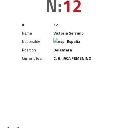
N:
12
#
12
Name
Victoria Serrano
Nationality
España
Position
Delantera
Current Team
C. H. JACA FEMENINO
RELATED PLAYERS