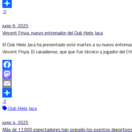
Email
0
Compartir
junio 6, 2025
Vincent Friyia, nuevo entrenador del Club Hielo Jaca
El Club Hielo Jaca ha presentado este martes a su nuevo entrenado
Vincent Friyia. El canadiense, que que fue técnico y jugador del 
Facebook
Mastodon
Email
0
Compartir
Club Hielo Jaca
junio 4, 2025
Más de 17.000 espectadores han seguido los eventos deportivos d