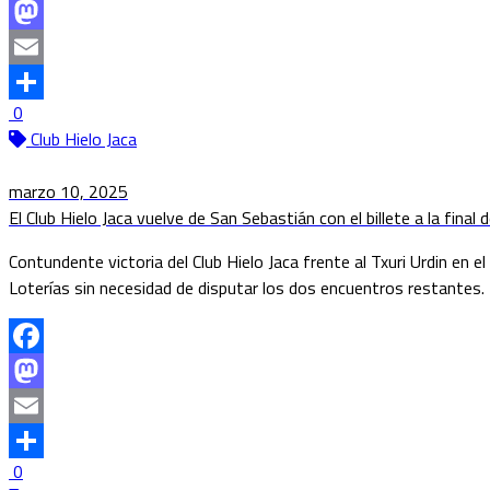
Facebook
Mastodon
Email
0
Compartir
Club Hielo Jaca
marzo 10, 2025
El Club Hielo Jaca vuelve de San Sebastián con el billete a la final
Contundente victoria del Club Hielo Jaca frente al Txuri Urdin en e
Loterías sin necesidad de disputar los dos encuentros restantes.
Facebook
Mastodon
Email
0
Compartir