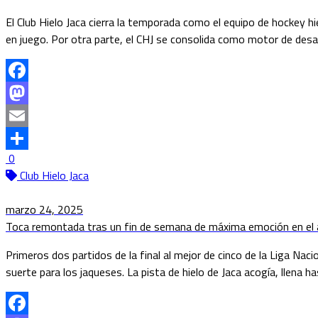
El Club Hielo Jaca cierra la temporada como el equipo de hockey hi
en juego. Por otra parte, el CHJ se consolida como motor de desar
Facebook
Mastodon
Email
0
Compartir
Club Hielo Jaca
marzo 24, 2025
Toca remontada tras un fin de semana de máxima emoción en el arr
Primeros dos partidos de la final al mejor de cinco de la Liga N
suerte para los jaqueses. La pista de hielo de Jaca acogía, llena 