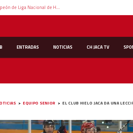
El Club Hielo Jaca se proclama campeón de Liga Nacional de Hockey Hielo
B
ENTRADAS
NOTICIAS
CH JACA TV
SPO
OTICIAS
>
EQUIPO SENIOR
>
EL CLUB HIELO JACA DA UNA LEC