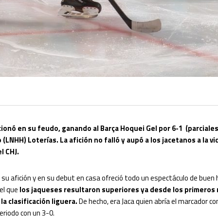
ionó en su feudo, ganando al Barça Hoquei Gel por 6-1 (parciales 
(LNHH) Loterías. La afición no falló y aupó a los jacetanos a la vic
l CHJ.
ó a su afición y en su debut en casa ofreció todo un espectáculo de bue
 el que
los jaqueses resultaron superiores ya desde los primeros
a clasificación liguera.
De hecho, era Jaca quien abría el marcador con
eriodo con un 3-0.