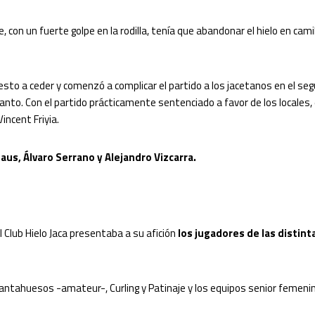
e, con un fuerte golpe en la rodilla, tenía que abandonar el hielo en cam
sto a ceder y comenzó a complicar el partido a los jacetanos en el segu
anto. Con el partido prácticamente sentenciado a favor de los locales, e
incent Friyia.
saus, Álvaro Serrano y Alejandro Vizcarra.
Club Hielo Jaca presentaba a su afición
los jugadores de las distin
antahuesos -amateur-, Curling y Patinaje y los equipos senior femenino