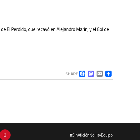
e El Perdido, que recayó en Alejandro Marín; y el Gol de
FACEBOOK
MASTODO
EMAIL
COMP
SHARE
#SinAficiónNoHayEquipo