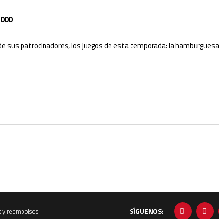
2000
 de sus patrocinadores, los juegos de esta temporada: la hamburguesa d
SÍGUENOS:
s y reembolsos