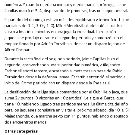
numérica. Y cuando quedaba minuto y medio para la prórroga, Jaime
Capillas marcó el 5-4, disparando de primeras, tras un saque neutral.
El partido del domingo estuvo más desequilibrado y terminó 4-1 (con
parciales de 0-1, 3-0 y 1-0). Míkel Mendizábal adelantó al cuadro
vasco a los cinco minutos en una jugada individual. La reacción
jaquesa se produjo durante el segundo periodo y comenzó con el
empate firmado por Adrián Torralba al desviar un disparo lejano de
Alfred Encinar.
Durante la recta final del segundo periodo, Jaime Capillas hizo el
segundo, aprovechando una superioridad numérica, y Alejandro
Carbonell anotó tercero, encarando al meta tras un pase de Pablo
Fernández desde la defensa. Ismael Escartín sentenció el partido al
inicio del último periodo con un disparo desde la línea azul.
La clasificación de la Liga sigue comandada por el Club Hielo Jaca, que
suma 27 puntos (9 victorias en 10 partidos). Le sigue el Barça, que
tiene 18, habiendo jugado tres partidos menos. La última cita del año
para los jaqueses consistirá en visitar el próximo sábado, día 10, al SH
Majadahonda, que marcha sexto con 11 puntos, habiendo disputado
dos encuentros menos.
Otras categorías