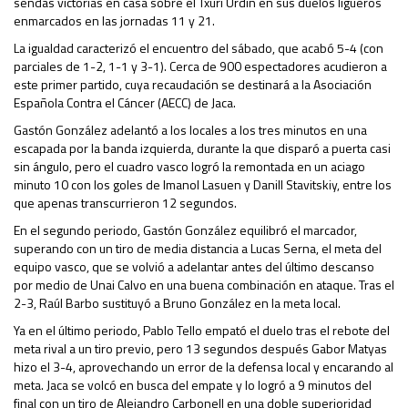
sendas victorias en casa sobre el Txuri Urdin en sus duelos ligueros
enmarcados en las jornadas 11 y 21.
La igualdad caracterizó el encuentro del sábado, que acabó 5-4 (con
parciales de 1-2, 1-1 y 3-1). Cerca de 900 espectadores acudieron a
este primer partido, cuya recaudación se destinará a la Asociación
Española Contra el Cáncer (AECC) de Jaca.
Gastón González adelantó a los locales a los tres minutos en una
escapada por la banda izquierda, durante la que disparó a puerta casi
sin ángulo, pero el cuadro vasco logró la remontada en un aciago
minuto 10 con los goles de Imanol Lasuen y Danill Stavitskiy, entre los
que apenas transcurrieron 12 segundos.
En el segundo periodo, Gastón González equilibró el marcador,
superando con un tiro de media distancia a Lucas Serna, el meta del
equipo vasco, que se volvió a adelantar antes del último descanso
por medio de Unai Calvo en una buena combinación en ataque. Tras el
2-3, Raúl Barbo sustituyó a Bruno González en la meta local.
Ya en el último periodo, Pablo Tello empató el duelo tras el rebote del
meta rival a un tiro previo, pero 13 segundos después Gabor Matyas
hizo el 3-4, aprovechando un error de la defensa local y encarando al
meta. Jaca se volcó en busca del empate y lo logró a 9 minutos del
final con un tiro de Alejandro Carbonell en una doble superioridad