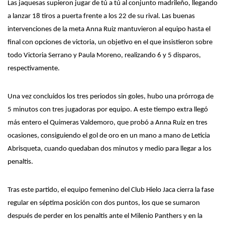
Las jaquesas supieron jugar de tú a tú al conjunto madrileño, llegando
a lanzar 18 tiros a puerta frente a los 22 de
su rival
. Las buenas
intervenciones de la
meta
Anna Ruiz mantuvieron al equipo hasta el
final con opciones de victoria,
un objetivo en el que insistieron
sobre
todo
Victoria Serrano y Paula
Moreno
, realizando 6 y 5 disparos,
respectivamente.
Una vez concluidos los tres periodos sin goles,
hubo
una prórroga de
5
minutos con tres jugadoras por equipo. A este tiempo extra llegó
más entero el
Quimeras
Valdemoro, que probó a Anna Ruiz en tres
ocasiones, consiguiendo el gol de oro en un mano a mano de Leticia
Abrisqueta, cuando quedaban dos minutos y medio para llegar a los
penaltis.
Tras este partido, el equipo femenino del Club Hielo Jaca cierra la fase
regular en séptima posición con dos puntos, los que se sumaron
después de
perder en los penaltis ante el Milenio
Panthers
y en la