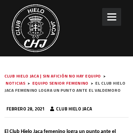
CLUB HIELO JACA | SIN AFICIÓN NO HAY EQUIPO
>
NOTICIAS
>
EQUIPO SENIOR FEMENINO
>
EL CLUB HIELO
JACA FEMENINO LOGRA UN PUNTO ANTE EL VALDEMORO
FEBRERO 28, 2021
CLUB HIELO JACA
E
l Club Hielo Jaca
femenino
logra
un punto
ante el