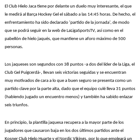
El Club Hielo Jaca
tiene por delante
un
duelo muy
interesante, el que
le medirá al Barça Hockey Gel e
l
sábado
a
las 14:45 horas. De hecho, el
enfrentamiento ha sido declarado ‘partido de la jornada’, de modo
que se podrá seguir en la web de LaLigaSportsTV, así como en el
pabellón de hielo jaqués, que mantiene un aforo máximo de 500
personas.
Los jaqueses son segundos con 38 puntos -a dos del líder de la Liga, el
Club Gel Puigcerdà-, llevan seis victorias
seguidas
y se encuentran
muy motivados de cara a lo que
a buen seguro
se presenta como un
partido clave por la parte alta, dado que el equipo culé lleva 31 puntos
(habiendo jugado un
encuentro
menos) y también ha
sabido enlazar
seis triunfos.
En principio, la plantilla jaquesa
recupera a la mayor parte de los
jugadores que causaron baja
en
los dos últimos partidos ante el
Kosner Club Hielo Huarte y el Nordic Vikings, por lo que
empleará
un