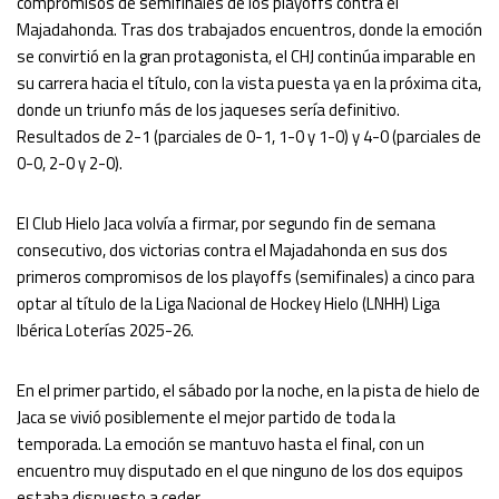
compromisos de semifinales de los playoffs contra el
Majadahonda. Tras dos trabajados encuentros, donde la emoción
se convirtió en la gran protagonista, el CHJ continúa imparable en
su carrera hacia el título, con la vista puesta ya en la próxima cita,
donde un triunfo más de los jaqueses sería definitivo.
Resultados de 2-1 (parciales de 0-1, 1-0 y 1-0) y 4-0 (parciales de
0-0, 2-0 y 2-0).
El Club Hielo Jaca volvía a firmar, por segundo fin de semana
consecutivo, dos victorias contra el Majadahonda en sus dos
primeros compromisos de los playoffs (semifinales) a cinco para
optar al título de la Liga Nacional de Hockey Hielo (LNHH) Liga
Ibérica Loterías 2025-26.
En el primer partido, el sábado por la noche, en la pista de hielo de
Jaca se vivió posiblemente el mejor partido de toda la
temporada. La emoción se mantuvo hasta el final, con un
encuentro muy disputado en el que ninguno de los dos equipos
estaba dispuesto a ceder.