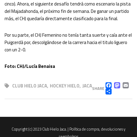
cinco). Ahora, el siguiente desafío tendrá como escenario la pista
del Majadahonda, el próximo fin de semana. De ganar un partido
más, el CHJ quedaría directamente clasificado para la final.
Por su parte, el CHJ Femenino no tenía tanta suerte y caía ante el
Puigcerdà por, descolgándose de la carrera hacia el titulo liguero
con un 2-0.
Foto: CHJ/Lucía Benaisa
FACE
MA
E
CLUB HIELO JACA
,
HOCKEY HIELO
,
JACA
SHARE
COMP
Copyright (c) 2023 Club Hielo Jaca. |
Política de compra, devoluciones y
reembolsos