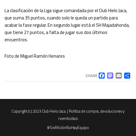
La clasificación de la Liga sigue comandada por el Club Hielo Jaca,
que suma 35 puntos, cuando solo le queda un partido para
acabar la fase regular. En segundo lugar está el SH Majadahonda,
que tiene 27 puntos, a falta de jugar sus dos últimos
encuentros.
Foto de Miguel Ramón Henares
FACEB
MAS
EM
C
SHARE
Copyright (c) 2023 Club Hielo Jaca. |
Política de compra, devoluciones y
reembolsos
#SinAficiónNoHayEquipo