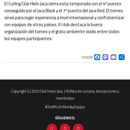
El Curling Club Hielo Jaca cierra esta temporada con el 4º puesto
conseguido por el Jaca Black y el 7º puesto del Jaca Red. El torneo
sirvió para coger experiencia a nivel internacional y confraternizar
con equipos de otros países. El club destaca la buena
organización del torneo y el grato ambiente vivido entre todos
los equipos participantes.
FACEB
MAS
EM
C
SHARE
Copyright (c) 2023 Club Hielo Jaca. |
Política de compra, devoluciones y
reembolsos
#SinAficiónNoHayEquipo
SÍGUENOS: