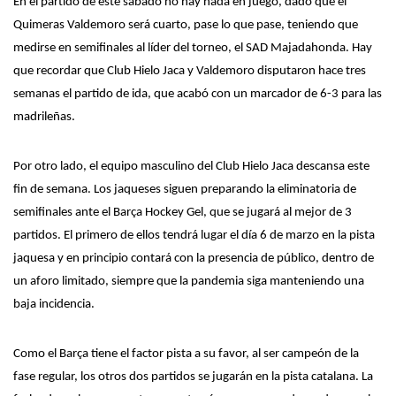
En el partido de este sábado no hay nada en juego, dado que el
Quimeras Valdemoro será cuarto,
pase lo que pase,
teniendo que
medirse en semifinales al líder del
torneo
, el SAD Majadahonda.
Hay
que
recordar que Club Hielo Jaca y Valdemoro disputaron hace
tres
semanas el partido de ida,
que
acabó con un marcador de 6-3
para las
madrileñas.
Por otro lado, el equipo masculino del Club Hielo Jaca descansa este
fin de semana. Los jaqueses siguen preparando la eliminatoria de
semifinales ante el Barça Hockey Gel, que se jugará al mejor de 3
partidos. El primero de ellos tendrá lugar el día 6 de marzo en la pista
jaquesa y en principio contará con la presencia de público, dentro de
un aforo limitado, siempre que la pandemia siga manteniendo una
baja incidencia.
Como el Barça tiene el factor pista a su favor, al ser campeón de la
fase regular, los otros dos partidos se jugarán en la pista catalana. La