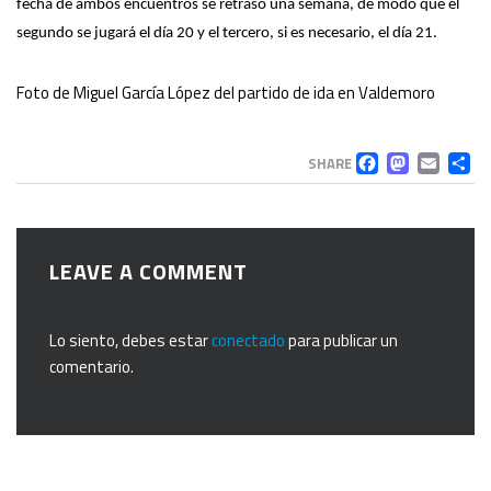
fecha de ambos encuentros se retrasó una semana, de modo que el
segundo se jugará el día 20 y el tercero, si es necesario, el día 21.
Foto de Miguel García López del partido de ida en Valdemoro
FACEB
MAS
EM
C
SHARE
LEAVE A COMMENT
Lo siento, debes estar
conectado
para publicar un
comentario.