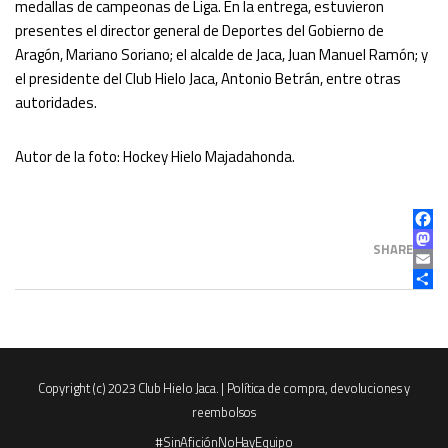
medallas de campeonas de Liga. En la entrega, estuvieron
presentes el director general de Deportes del Gobierno de
Aragón, Mariano Soriano; el alcalde de Jaca, Juan Manuel Ramón; y
el presidente del Club Hielo Jaca, Antonio Betrán, entre otras
autoridades.
Autor de la foto: Hockey Hielo Majadahonda.
FAC
MAS
SHARE
EMAI
COM
Copyright (c) 2023 Club Hielo Jaca. |
Política de compra, devoluciones y
reembolsos
#SinAficiónNoHayEquipo