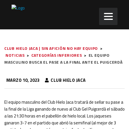
CLUB HIELO JACA | SIN AFICIÓN NO HAY EQUIPO
>
NOTICIAS
>
CATEGORÍAS INFERIORES
>
EL EQUIPO
MASCULINO BUSCA EL PASE A LA FINAL ANTE EL PUIGCERDÀ
MARZO 10, 2023
CLUB HIELO JACA
El equipo masculino del Club Hielo Jaca tratará de sellar su pase a
la final de la Liga ganando de nuevo al Club Gel Puigcerdà el sábado
a las 21:30 horas en el pabellón de hielo local. Los jaqueses
ganaron 3-7 en el partido que abrió la semifinal (al mejor de 3