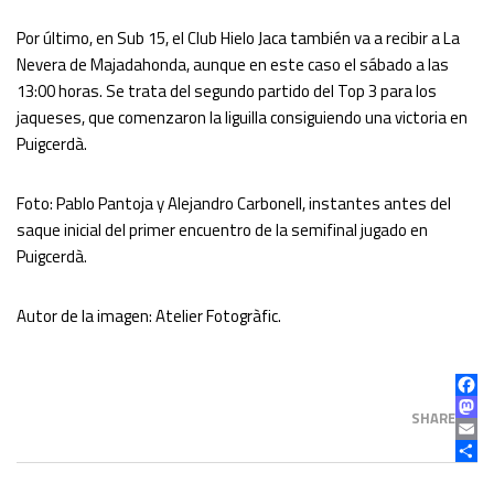
Por último, en Sub 15, el Club Hielo Jaca también va a recibir a La
Nevera de Majadahonda, aunque en este caso el sábado a las
13:00 horas. Se trata del segundo partido del Top 3 para los
jaqueses, que comenzaron la liguilla consiguiendo una victoria en
Puigcerdà.
Foto: Pablo Pantoja y Alejandro Carbonell, instantes antes del
saque inicial del primer encuentro de la semifinal jugado en
Puigcerdà.
Autor de la imagen: Atelier Fotogràfic.
FAC
MAS
SHARE
EMAI
COM