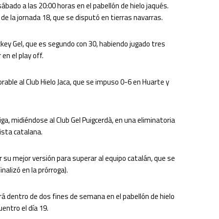
ábado a las 20:00 horas en el pabellón de hielo jaqués.
de la jornada 18, que se disputó en tierras navarras.
ockey Gel, que es segundo con 30, habiendo jugado tres
n el play off.
able al Club Hielo Jaca, que se impuso 0-6 en Huarte y
iga, midiéndose al Club Gel Puigcerdà, en una eliminatoria
ista catalana.
r su mejor versión para superar al equipo catalán, que se
nalizó en la prórroga).
rá dentro de dos fines de semana en el pabellón de hielo
uentro el día 19.