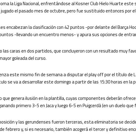
toma la Liga Nacional, enfrentándose al Kosner Club Hielo Huarte este s
 jugado el pasado mes de octubre, pero fue sustituido entonces por el 
eses encabezan la clasificación con 42 puntos -por delante del Barça H
puntos -llevando un encuentro menos- y apura sus opciones de entrar e
as caras en dos partidos, que concluyeron con un resultado muy favor
mayor goleada del curso.
ienza este mismo fin de semana a disputar el play off por el título de L
ulo se va a desarrollar este domingo a partir de las 15:30 horas en la p
to que genera ilusión en la plantilla, cuyas componentes deberán ofrece
ganando primero 3-5 en Jaca y luego 6-5 en Puigcerdà (en un duelo que fi
sición y las gerundenses fueron terceras, esta eliminatoria se decidi
de febrero y, si es necesario, también acogerá el tercer y definitivo enc