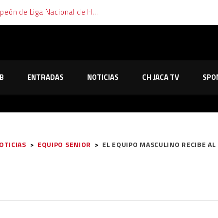
El Club Hielo Jaca se proclama campeón de Liga Nacional de Hockey Hielo
B
ENTRADAS
NOTICIAS
CH JACA TV
SPO
OTICIAS
>
EQUIPO SENIOR
>
EL EQUIPO MASCULINO RECIBE AL 