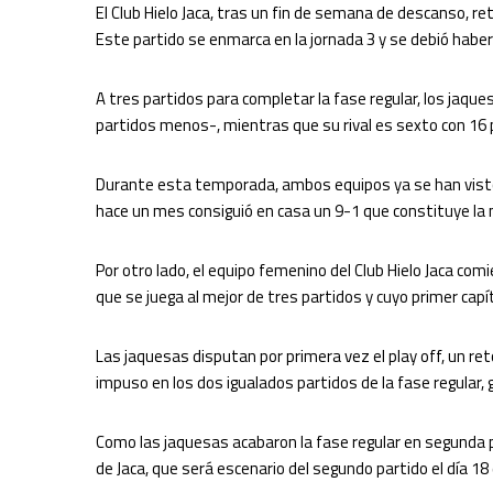
El Club Hielo Jaca, tras un fin de semana de descanso, re
Este partido se enmarca en la jornada 3 y se debió haber
A tres partidos para completar la fase regular, los jaqu
partidos menos-, mientras que su rival es sexto con 16 
Durante esta temporada, ambos equipos ya se han visto l
hace un mes consiguió en casa un 9-1 que constituye la 
Por otro lado, el equipo femenino del Club Hielo Jaca com
que se juega al mejor de tres partidos y cuyo primer capít
Las jaquesas disputan por primera vez el play off, un re
impuso en los dos igualados partidos de la fase regular, 
Como las jaquesas acabaron la fase regular en segunda po
de Jaca, que será escenario del segundo partido el día 18 