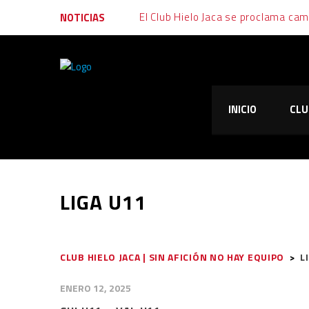
El Club Hielo Jaca se proclama ca
NOTICIAS
Final muy igualada tras un fin de s
Emoción, garra y alegría: al Club Hi
INICIO
CLU
El Club Hielo Jaca vuelve de vací
El Club Hielo Jaca se apunta los d
LIGA U11
CLUB HIELO JACA | SIN AFICIÓN NO HAY EQUIPO
>
L
ENERO 12, 2025