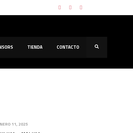
naltis
NSORS
TIENDA
CONTACTO
ión
ias contra el Majadahonda
NERO 11, 2025