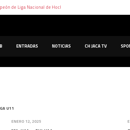
mpeón de Liga Nacional de Hockey Hielo
emana de cara y cruz para el Club Hielo Jaca
elo Jaca no le tiembla el pulso y sella su pase a la final en los pe
B
ENTRADAS
NOTICIAS
CH JACA TV
SPO
o de Majadahonda tras dos partidos, dos prórrogas y mucha emoc
os primeros partidos de los playoffs tras dos trabajadas victor
IGA U11
ENERO 12, 2025
E