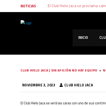
El Club Hielo Jaca se proclama ca
NOTICIAS
Final muy igualada tras un fin de s
Emoción, garra y alegría: al Club Hi
INICIO
CLU
El Club Hielo Jaca vuelve de vací
El Club Hielo Jaca se apunta los d
CLUB HIELO JACA | SIN AFICIÓN NO HAY EQUIPO
>
N
NOVIEMBRE 3, 2023
CLUB HIELO JACA
El Club Hielo Jaca se verá las caras con uno de sus contri