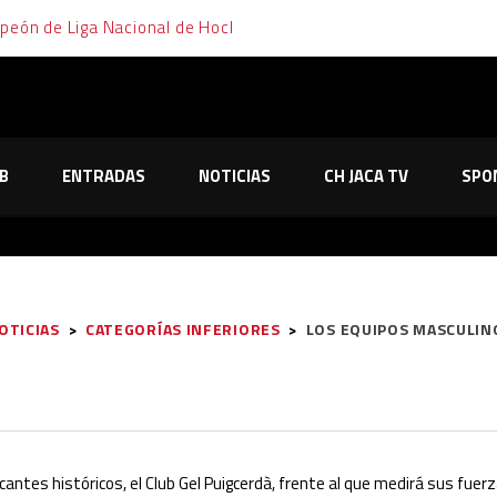
mpeón de Liga Nacional de Hockey Hielo
emana de cara y cruz para el Club Hielo Jaca
elo Jaca no le tiembla el pulso y sella su pase a la final en los pe
B
ENTRADAS
NOTICIAS
CH JACA TV
SPO
o de Majadahonda tras dos partidos, dos prórrogas y mucha emoc
os primeros partidos de los playoffs tras dos trabajadas victor
OTICIAS
>
CATEGORÍAS INFERIORES
>
LOS EQUIPOS MASCULINO
ncantes históricos, el Club Gel Puigcerdà, frente al que medirá sus fuer