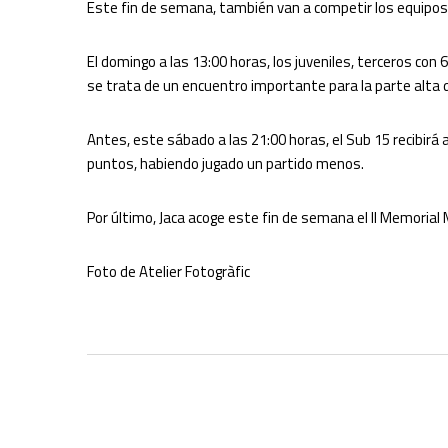
Este fin de semana, también van a competir los equipos Su
El domingo a las 13:00 horas, los juveniles, terceros con
se trata de un encuentro importante para la parte alta de 
Antes, este sábado a las 21:00 horas, el Sub 15 recibirá 
puntos, habiendo jugado un partido menos.
Por último, Jaca acoge este fin de semana el II Memorial 
Foto de Atelier Fotogràfic
Copyright (c) 2023 Club Hielo Jaca. |
Política de compra, devolucione