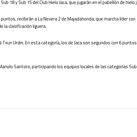
b 18 y Sub 15 del Club Hielo Jaca, que jugarán en el pabellón de hielo j
 6 puntos, recibirán a La Nevera 2 de Majadahonda, que marcha líder co
la clasificación liguera.
al Txuri Urdin. En esta categoría, los de Jaca son segundos con 6 puntos
Manolo Santoro, participando los equipos locales de las categorías Sub
SÍGUENOS:
s y reembolsos