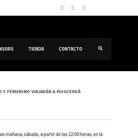
naltis
NSORS
TIENDA
CONTACTO
ión
ias contra el Majadahonda
 Y FEMENINO VIAJARÁN A PUIGCERDÀ
zas mañana, sábado, a partir de las 22:00 horas, en la