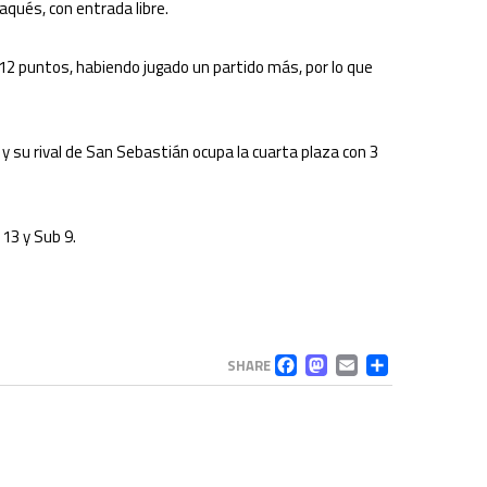
aqués, con entrada libre.
n 12 puntos, habiendo jugado un partido más, por lo que
 y su rival de San Sebastián ocupa la cuarta plaza con 3
 13 y Sub 9.
FACEBOOK
MASTODO
EMAIL
COMP
SHARE
#SinAficiónNoHayEquipo