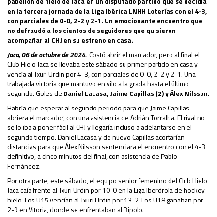
pabellón de hielo de Jaca en un disputado partido que se decidía
en la tercera jornada de la Liga Ibérica LNHH Loterías con el 4-3,
con parciales de 0-0, 2-2 y 2-1. Un emocionante encuentro que
no defraudó a los cientos de seguidores que quisieron
acompañar al CHJ en su estreno en casa.
Jaca, 06 de octubre de 2024.
Costó abrir el marcador, pero al final el
Club Hielo Jaca se llevaba este sábado su primer partido en casa y
vencía al Txuri Urdin por 4-3, con parciales de 0-0, 2-2 y 2-1. Una
trabajada victoria que mantuvo en vilo a la grada hasta el último
segundo. Goles de
Daniel Lacasa, Jaime Capillas (2) y Álex Nilsson
.
Habría que esperar al segundo periodo para que Jaime Capillas
abriera el marcador, con una asistencia de Adrián Torralba. El rival no
se lo iba a poner fácil al CHJ y llegaría incluso a adelantarse en el
segundo tiempo. Daniel Lacasa y de nuevo Capillas acortarían
distancias para que Álex Nilsson sentenciara el encuentro con el 4-3
definitivo, a cinco minutos del final, con asistencia de Pablo
Fernández.
Por otra parte, este sábado, el equipo senior femenino del Club Hielo
Jaca caía frente al Txuri Urdin por 10-0 en la Liga Iberdrola de hockey
hielo. Los U15 vencían al Txuri Urdin por 13-2. Los U18 ganaban por
2-9 en Vitoria, donde se enfrentaban al Bipolo.