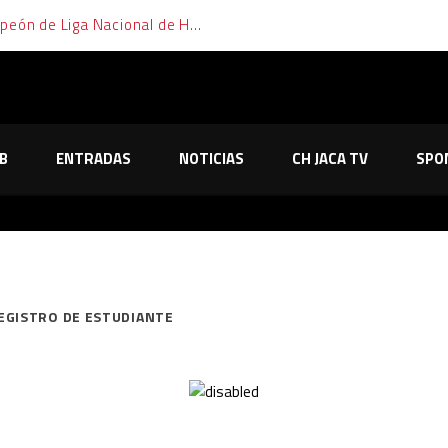
El Club Hielo Jaca se proclama campeón de Liga Nacional de Hockey Hielo
B
ENTRADAS
NOTICIAS
CH JACA TV
SPO
EGISTRO DE ESTUDIANTE