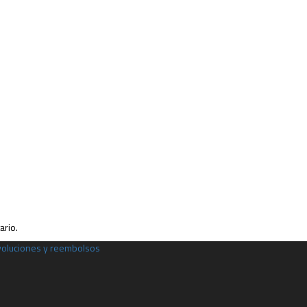
ario.
evoluciones y reembolsos