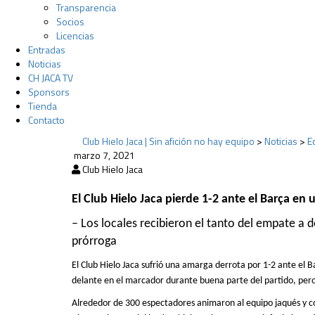
Transparencia
Socios
Licencias
Entradas
Noticias
CH JACA TV
Sponsors
Tienda
Contacto
Club Hielo Jaca | Sin afición no hay equipo
>
Noticias
>
E
marzo 7, 2021
Club Hielo Jaca
El Club Hielo Jaca pierde
1-2
ante el Barça
en
u
–
Los locales recibieron el
tanto
del empate a do
prórroga
El Club Hielo Jaca sufrió una amarga derrota por 1-2 ante el 
delante en el marcador durante buena parte del partido, pero l
Alrededor
de 300 espectadores animaron al equipo jaqués y co