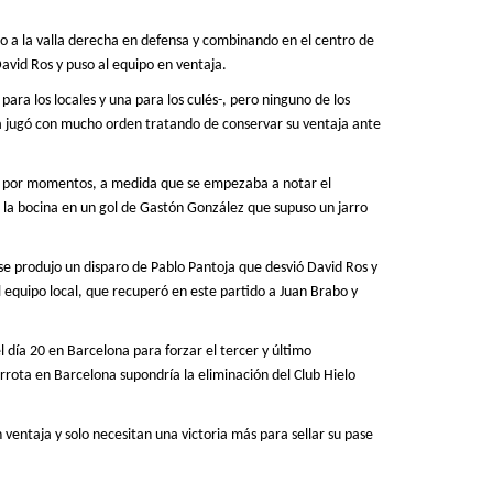
o a la valla derecha en defensa y combinando en el centro de
David Ros y puso al equipo en ventaja.
s
para
los locales y una p
ara
los culés
-, pero ninguno de los
aca jugó con mucho orden tratando de conservar su ventaja ante
 por momentos, a medida que se empezaba a notar el
a la bocina en un gol de Gastón González que supuso un jarro
se produjo un disparo de Pablo Pantoja que desvió David Ros y
l equipo local,
que recuperó en este partido a Juan Brabo y
l día 20 en Barcelona para forzar el tercer y último
derrota en Barcelona supondría la eliminación del Club Hielo
entaja y solo necesitan una victoria más para sellar su pase