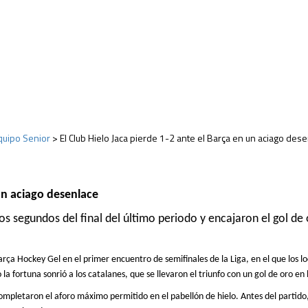
quipo Senior
>
El Club Hielo Jaca pierde 1-2 ante el Barça en un aciago des
n aciago
desenlace
s segundos del final del
último
periodo y encajaron el gol de
Barça Hockey Gel en el primer encuentro de semifinales de la Liga,
en
el que los l
a fortuna sonrió a los catalanes, que se llevaron el triunfo con un gol de oro en 
mpletaron el aforo máximo permitido en el pabellón de hielo. Antes del partid