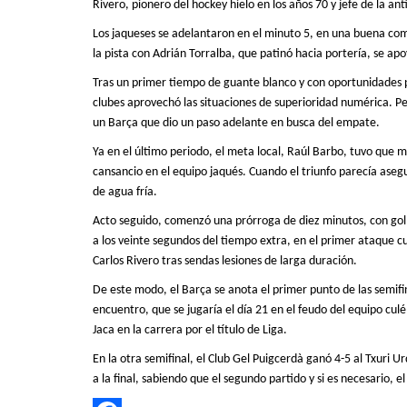
Rivero, pionero del hockey hielo en los años 70 y jefe de la ant
Los jaqueses se adelantaron en el minuto 5, en una buena com
la pista con Adrián Torralba, que patinó hacia portería, se ap
Tras un primer tiempo de guante blanco y con oportunidades p
clubes aprovechó la
s situaciones de
superioridad numérica. Pes
un Barça que dio un paso adelante en busca del empate.
Ya en
el último periodo,
el meta local, Raúl Barbo, tuvo que m
cansancio en el equipo jaqués. Cuando el triunfo parecía aseg
de agua fría.
Acto seguido, comenzó una prórroga de diez minutos, con gol 
a los veinte segundos del tiempo extra, en el primer ataque cu
Carlos Rivero tras sendas lesiones de larga duración.
De este modo, el Barça se anota el primer punto de las semifin
encuentro, que se jugaría el día 21 en el feudo del equipo culé
Jaca en la carrera por el título de Liga.
En la otra semifinal, el Club Gel Puigcerdà ganó 4-5 al Txuri U
a la final, sabiendo que el segundo partido y si es necesario, e