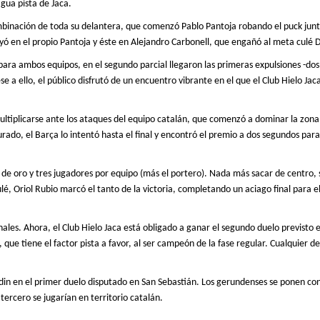
igua pista de Jaca.
binación de toda su delantera, que comenzó Pablo Pantoja robando el puck junt
oyó en el propio Pantoja y éste en Alejandro Carbonell, que engañó al meta culé 
ara ambos equipos, en el segundo parcial llegaron las primeras expulsiones -do
e a ello, el público disfrutó de un encuentro vibrante en el que el Club Hielo J
ultiplicarse ante los ataques del equipo catalán, que
comenzó
a dominar la zona
urado, el Barça lo intentó hasta el final y encontró el premio a dos segundos par
de oro y tres jugadores por equipo (más el portero). Nada más sacar de centro, 
lé, Oriol Rubio marcó el tanto de la victoria, completando un aciago final para e
ales. Ahora, el Club Hielo Jaca está obligado a ganar el segundo duelo previsto e
, que tiene el factor pista a favor, al ser campeón de la fase regular. Cualquier 
rdin en el primer
duelo
disputado en San Sebastián. Los gerundenses se ponen con v
l tercero se jugarían en
territorio catalán.