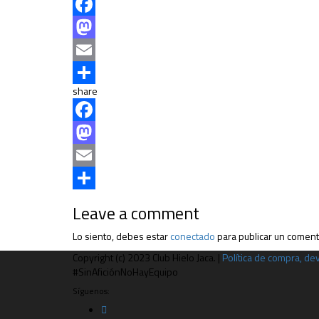
Facebook
Mastodon
Email
share
Compartir
Facebook
Mastodon
Email
Compartir
Leave a comment
Lo siento, debes estar
conectado
para publicar un coment
Copyright (c) 2023 Club Hielo Jaca. |
Política de compra, d
#SinAficiónNoHayEquipo
Síguenos: